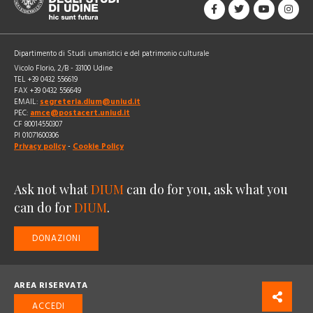
Dipartimento di Studi umanistici e del patrimonio culturale
Vicolo Florio, 2/B - 33100 Udine
TEL +39 0432 556619
FAX +39 0432 556649
EMAIL:
segreteria.dium@uniud.it
PEC:
amce@postacert.uniud.it
CF 80014550307
PI 01071600306
Privacy policy
-
Cookie Policy
Ask not what
DIUM
can do for you, ask what you
can do for
DIUM
.
DONAZIONI
AREA RISERVATA
ACCEDI