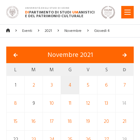
UNIVERSITÀ DEGLI STUDI DI UDINE
DI
PARTIMENTO DI STUDI
UM
ANISTICI
MENU
E DEL PATRIMONIO CULTURALE
Eventi
2021
Novembre
Giovedì 4
Novembre 2021
L
M
M
G
V
S
D
1
2
3
4
5
6
7
8
9
10
11
12
13
14
15
16
17
18
19
20
21
22
23
24
25
26
27
28