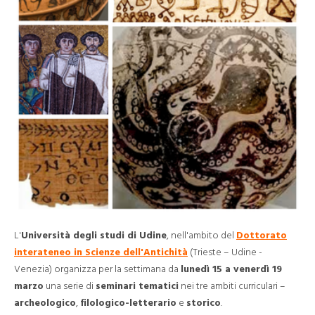
L'
Università degli studi di Udine
, nell'ambito del
Dottorato
interateneo in Scienze dell'Antichità
(Trieste – Udine -
Venezia) organizza per la settimana da
lunedì 15 a venerdì 19
marzo
una serie di
seminari tematici
nei tre ambiti curriculari –
archeologico
,
filologico-letterario
e
storico
.