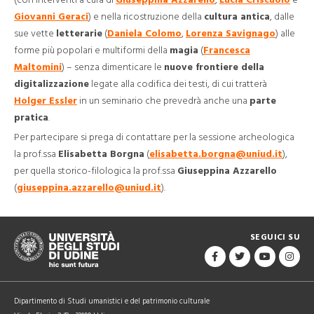
Giovanni Geraci
) e nella ricostruzione della
cultura antica
, dalle
sue vette
letterarie
(
Daniela Colomo
,
Lorenza Savignago
) alle
forme più popolari e multiformi della
magia
(
Francesca
Maltomini
) – senza dimenticare le
nuove frontiere della
digitalizzazione
legate alla codifica dei testi, di cui tratterà
Holger Essler
in un seminario che prevedrà anche una
parte
pratica
.
Per partecipare si prega di contattare per la sessione archeologica
la prof.ssa
Elisabetta Borgna
(
elisabetta.borgna@uniud.it
),
per quella storico-filologica la prof.ssa
Giuseppina Azzarello
(
giuseppina.azzarello@uniud.it
).
SEGUICI SU
Dipartimento di Studi umanistici e del patrimonio culturale