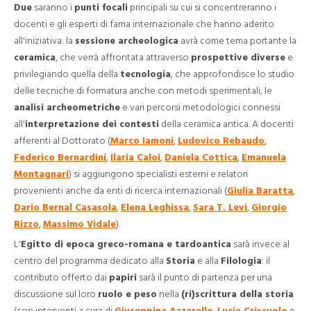
Due
saranno i
punti focali
principali su cui si concentreranno i
docenti e gli esperti di fama internazionale che hanno aderito
all'iniziativa: la
sessione archeologica
avrà come tema portante la
ceramica
, che verrà affrontata attraverso
prospettive diverse
e
privilegiando quella della
tecnologia
, che approfondisce lo studio
delle tecniche di formatura anche con metodi sperimentali, le
analisi archeometriche
e vari percorsi metodologici connessi
all'
interpretazione dei contesti
della ceramica antica. A docenti
afferenti al Dottorato (
Marco Iamoni
,
Ludovico Rebaudo
,
Federico Bernardini
,
Ilaria Caloi
,
Daniela Cottica
,
Emanuela
Montagnari
) si aggiungono specialisti esterni e relatori
provenienti anche da enti di ricerca internazionali (
Giulia Baratta
,
Dario Bernal Casasola
,
Elena Leghissa
,
Sara T. Levi
,
Giorgio
Rizzo
,
Massimo Vidale
).
L'
Egitto di epoca greco-romana e tardoantica
sarà invece al
centro del programma dedicato alla
Storia
e alla
Filologia
: il
contributo offerto dai
papiri
sarà il punto di partenza per una
discussione sul loro
ruolo e peso
nella
(ri)scrittura della storia
(con interventi a cura di
Giuseppina Azzarello
,
Lucia Criscuolo
e