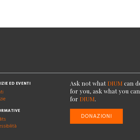
Ask not what
DIUM
can d
IZIE ED EVENTI
for you, ask what you ca
ti
for
DIUM
.
zie
ORMATIVE
DONAZIONI
its
ssibilità