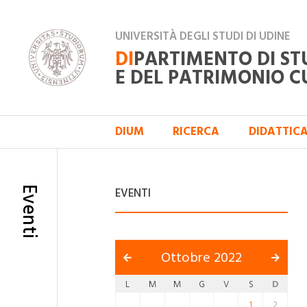
UNIVERSITÀ DEGLI STUDI DI UDINE
DI
PARTIMENTO DI ST
E DEL PATRIMONIO C
DIUM
RICERCA
DIDATTIC
Eventi
EVENTI
Ottobre 2022
L
M
M
G
V
S
D
1
2