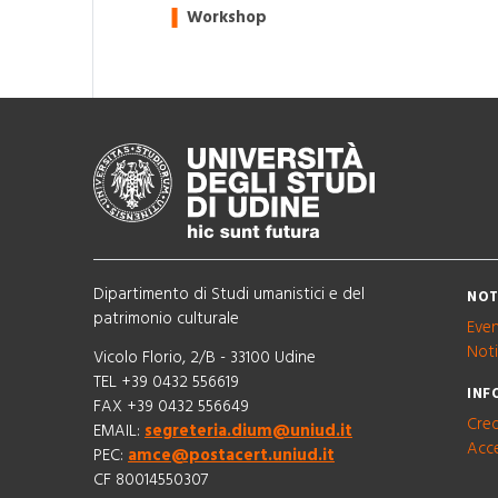
Workshop
Dipartimento di Studi umanistici e del
NOT
patrimonio culturale
Even
Noti
Vicolo Florio, 2/B - 33100 Udine
TEL +39 0432 556619
INF
FAX +39 0432 556649
Cred
EMAIL:
segreteria.dium@uniud.it
Acce
PEC:
amce@postacert.uniud.it
CF 80014550307