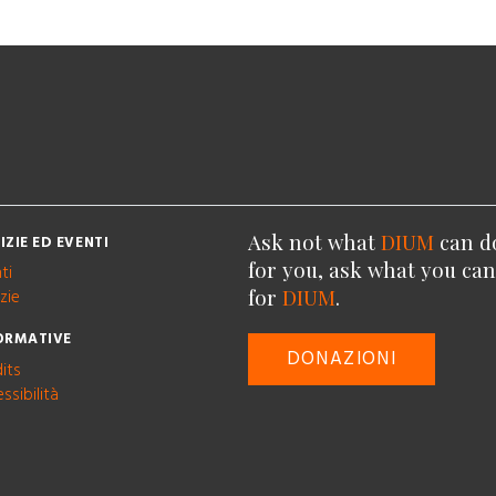
Ask not what
DIUM
can d
IZIE ED EVENTI
for you, ask what you ca
ti
for
DIUM
.
zie
ORMATIVE
DONAZIONI
its
ssibilità