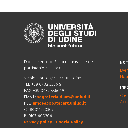
Dipartimento di Studi umanistici e del
NOT
patrimonio culturale
Even
Noti
Vicolo Florio, 2/B - 33100 Udine
TEL +39 0432 556619
INF
FAX +39 0432 556649
Cred
EMAIL:
segreteria.dium@uniud.it
Acce
PEC:
amce@postacert.uniud.it
CF 80014550307
PI 01071600306
Privacy policy
-
Cookie Policy