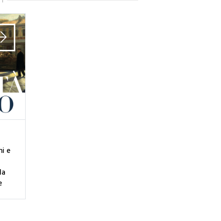
TI
ni e
la
e