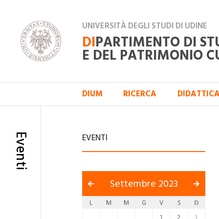
UNIVERSITÀ DEGLI STUDI DI UDINE
DI
PARTIMENTO DI ST
E DEL PATRIMONIO C
DIUM
RICERCA
DIDATTIC
Eventi
EVENTI
Settembre 2023
L
M
M
G
V
S
D
1
2
3