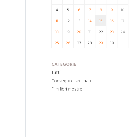
4
5
6
7
8
9
10
11
12
13
14
15
16
17
18
19
20
21
22
23
24
25
26
27
28
29
30
CATEGORIE
Tutti
Convegni e seminari
Film libri mostre