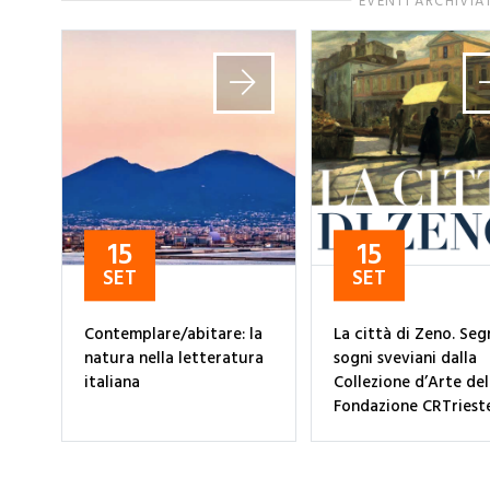
EVENTI ARCHIVIA
15
15
SET
SET
Contemplare/abitare: la
La città di Zeno. Seg
natura nella letteratura
sogni sveviani dalla
italiana
Collezione d’Arte del
Fondazione CRTriest