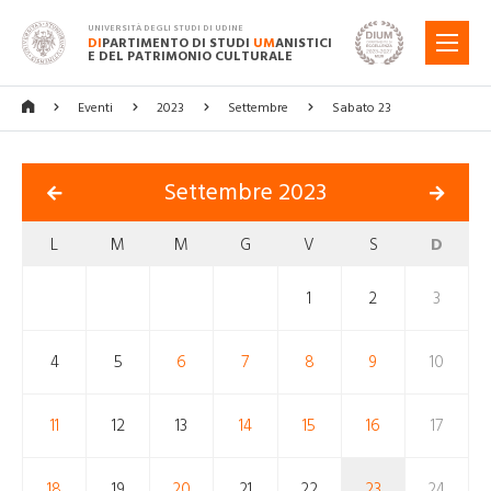
UNIVERSITÀ DEGLI STUDI DI UDINE
DI
PARTIMENTO DI STUDI
UM
ANISTICI
MENU
E DEL PATRIMONIO CULTURALE
Eventi
2023
Settembre
Sabato 23
Settembre 2023
L
M
M
G
V
S
D
1
2
3
4
5
6
7
8
9
10
11
12
13
14
15
16
17
18
19
20
21
22
23
24