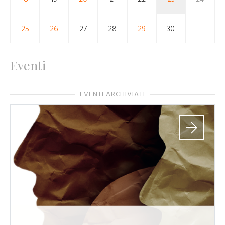
25
26
27
28
29
30
Eventi
EVENTI ARCHIVIATI