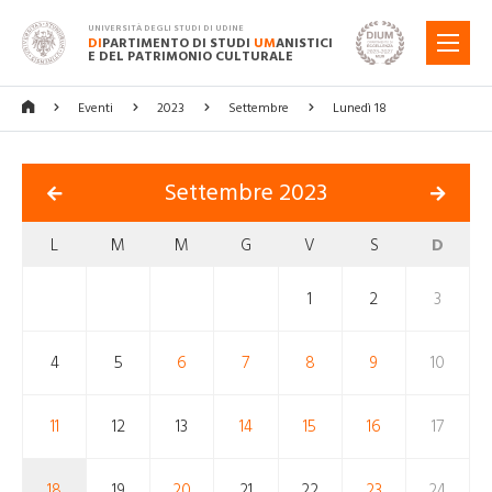
UNIVERSITÀ DEGLI STUDI DI UDINE
DI
PARTIMENTO DI STUDI
UM
ANISTICI
MENU
E DEL PATRIMONIO CULTURALE
Eventi
2023
Settembre
Lunedì 18
Settembre 2023
L
M
M
G
V
S
D
1
2
3
4
5
6
7
8
9
10
11
12
13
14
15
16
17
18
19
20
21
22
23
24