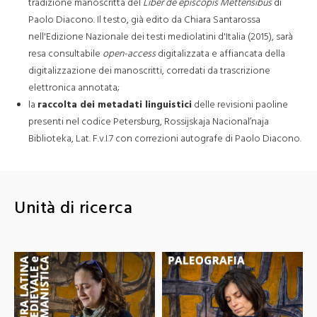
tradizione manoscritta del
Liber de episcopis Mettensibus
di
Paolo Diacono. Il testo, già edito da Chiara Santarossa
nell'Edizione Nazionale dei testi mediolatini d'Italia (2015), sarà
resa consultabile
open-access
digitalizzata e affiancata della
digitalizzazione dei manoscritti, corredati da trascrizione
elettronica annotata;
la
raccolta dei metadati linguistici
delle revisioni paoline
presenti nel codice Petersburg, Rossijskaja Nacional’naja
Biblioteka, Lat. F.v.I.7 con correzioni autografe di Paolo Diacono.
Unità di ricerca