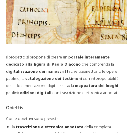
Il progetto si propone di creare un
portale interamente
dedicato alla figura di Paolo Diacono
che comprenda la
digitalizzazione dei manoscritti
che trasmettono le opere
paoline, la
catalogazione dei testimoni
con interoperabilità
della documentazione digitalizzata; la
mappatura dei luoghi
paolini;
edizioni digitali
con trascrizione elettronica annotata.
Obiettivi
Come obiettivi sono previsti:
la
trascrizione elettronica annotata
della completa