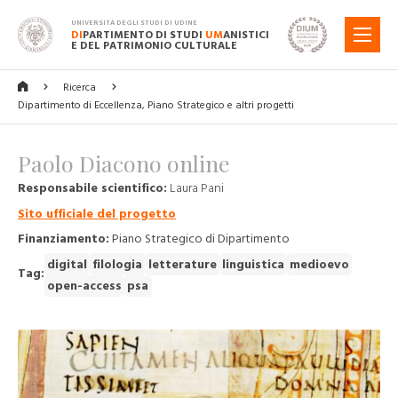
UNIVERSITÀ DEGLI STUDI DI UDINE
DI
PARTIMENTO DI STUDI
UM
ANISTICI
MENU
E DEL PATRIMONIO CULTURALE
Ricerca
Dipartimento di Eccellenza, Piano Strategico e altri progetti
Paolo Diacono online
Responsabile scientifico:
Laura Pani
Sito ufficiale del progetto
Finanziamento:
Piano Strategico di Dipartimento
digital
filologia
letterature
linguistica
medioevo
Tag:
open-access
psa