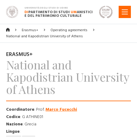
UNIVERSITÀ DEGLI STUDI DI UDINE
DI
PARTIMENTO DI STUDI
UM
ANISTICI
MENU
E DEL PATRIMONIO CULTURALE
Erasmus+
Operating agreements
National and Kapodistrian University of Athens
ERASMUS+
National and
Kapodistrian University
of Athens
Coordinatore
:
Prof.
Marco Fucecchi
Codice
:
G ATHINE01
Nazione
:
Grecia
Lingue
: