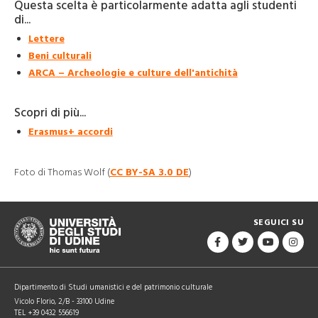
Questa scelta è particolarmente adatta agli studenti
di...
Lettere
Beni culturali
ARCA – Archeologie e culture dell'antichità
Scopri di più...
Erasmus+ accordi
Foto di Thomas Wolf (
CC BY-SA 3.0 DE
)
SEGUICI SU
Dipartimento di Studi umanistici e del patrimonio culturale
Vicolo Florio, 2/B - 33100 Udine
TEL +39 0432 556619