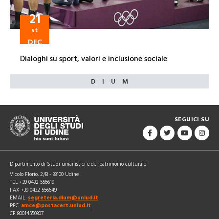
21
st
DEC
Dialoghi su sport, valori e inclusione sociale
SEGUICI SU
Dipartimento di Studi umanistici e del patrimonio culturale
Vicolo Florio, 2/B - 33100 Udine
TEL +39 0432 556619
FAX +39 0432 556649
EMAIL:
segreteria.dium@uniud.it
PEC:
amce@postacert.uniud.it
CF 80014550307