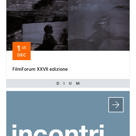
1
st
DEC
FilmForum XXVII edizione