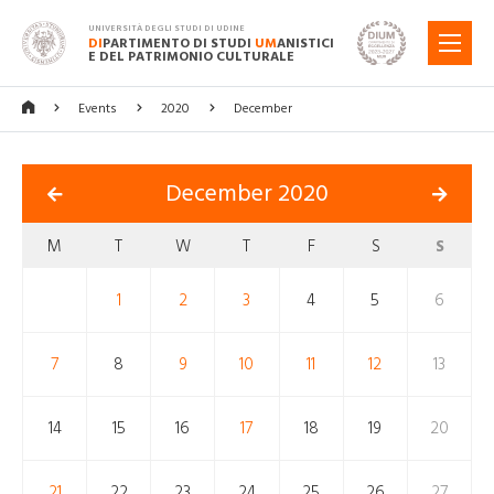
UNIVERSITÀ DEGLI STUDI DI UDINE
DI
PARTIMENTO DI STUDI
UM
ANISTICI
MENU
E DEL PATRIMONIO CULTURALE
Events
2020
December
December 2020
M
T
W
T
F
S
S
1
2
3
4
5
6
7
8
9
10
11
12
13
14
15
16
17
18
19
20
21
22
23
24
25
26
27