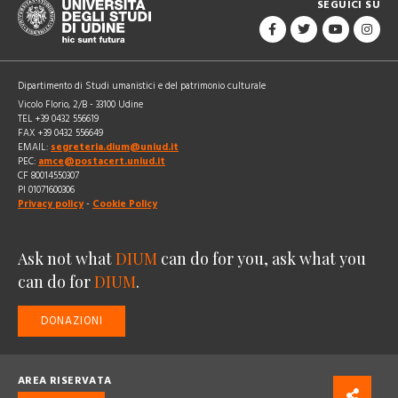
SEGUICI SU
Dipartimento di Studi umanistici e del patrimonio culturale
Vicolo Florio, 2/B - 33100 Udine
TEL +39 0432 556619
FAX +39 0432 556649
EMAIL:
segreteria.dium@uniud.it
PEC:
amce@postacert.uniud.it
CF 80014550307
PI 01071600306
Privacy policy
-
Cookie Policy
Ask not what
DIUM
can do for you, ask what you
can do for
DIUM
.
DONAZIONI
AREA RISERVATA