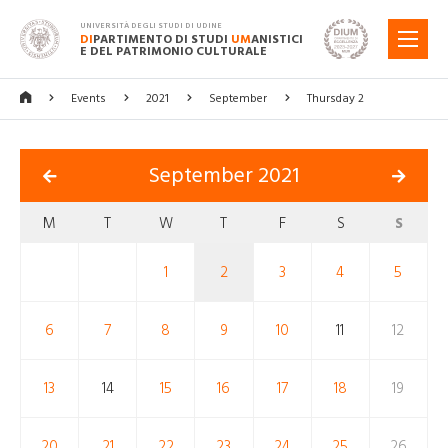
UNIVERSITÀ DEGLI STUDI DI UDINE
DI
PARTIMENTO DI STUDI
UM
ANISTICI
MENU
E DEL PATRIMONIO CULTURALE
Events
2021
September
Thursday 2
September 2021
M
T
W
T
F
S
S
1
2
3
4
5
6
7
8
9
10
11
12
13
14
15
16
17
18
19
20
21
22
23
24
25
26