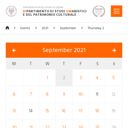
UNIVERSITÀ DEGLI STUDI DI UDINE
DI
PARTIMENTO DI STUDI
UM
ANISTICI
MENU
E DEL PATRIMONIO CULTURALE
Events
2021
September
Thursday 2
September 2021
M
T
W
T
F
S
S
1
2
3
4
5
6
7
8
9
10
11
12
13
14
15
16
17
18
19
20
21
22
23
24
25
26