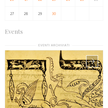
27
28
29
30
Events
EVENTI ARCHIVIATI