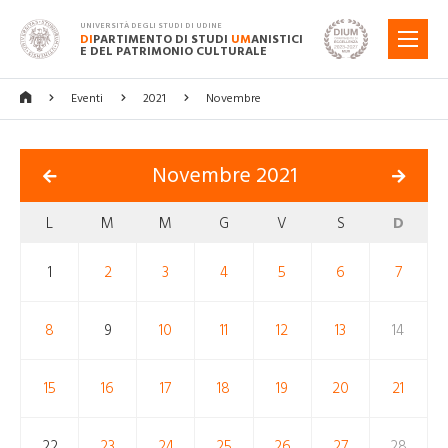
UNIVERSITÀ DEGLI STUDI DI UDINE
DI
PARTIMENTO DI STUDI
UM
ANISTICI
MENU
E DEL PATRIMONIO CULTURALE
Eventi
2021
Novembre
Novembre 2021
L
M
M
G
V
S
D
1
2
3
4
5
6
7
8
9
10
11
12
13
14
15
16
17
18
19
20
21
22
23
24
25
26
27
28