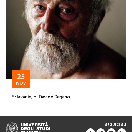
25
NOV
Sclavanie, di Davide Degano
SEGUICI SU