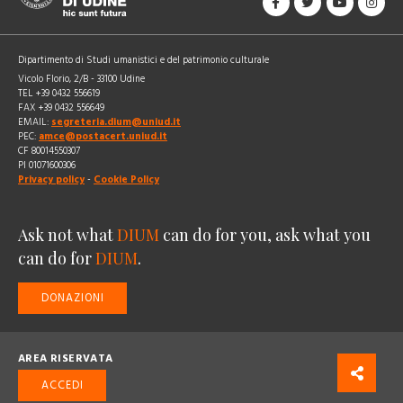
Dipartimento di Studi umanistici e del patrimonio culturale
Vicolo Florio, 2/B - 33100 Udine
TEL +39 0432 556619
FAX +39 0432 556649
EMAIL:
segreteria.dium@uniud.it
PEC:
amce@postacert.uniud.it
CF 80014550307
PI 01071600306
Privacy policy
-
Cookie Policy
Ask not what
DIUM
can do for you, ask what you
can do for
DIUM
.
DONAZIONI
AREA RISERVATA
ACCEDI