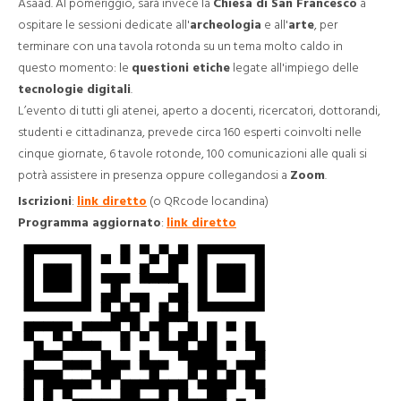
Asaad. Al pomeriggio, sarà invece la
Chiesa di San Francesco
a
ospitare le sessioni dedicate all'
archeologia
e all'
arte
, per
terminare con una tavola rotonda su un tema molto caldo in
questo momento: le
questioni etiche
legate all'impiego delle
tecnologie digitali
.
L’evento di tutti gli atenei, aperto a docenti, ricercatori, dottorandi,
studenti e cittadinanza, prevede circa 160 esperti coinvolti nelle
cinque giornate, 6 tavole rotonde, 100 comunicazioni alle quali si
potrà assistere in presenza oppure collegandosi a
Zoom
.
Iscrizioni
:
link diretto
(o QRcode locandina)
Programma aggiornato
:
link diretto