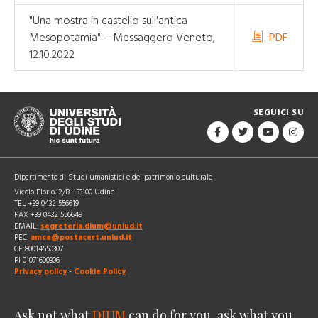
"Una mostra in castello sull'antica
Mesopotamia" – Messaggero Veneto,
.PDF
12.10.2022
SEGUICI SU
Dipartimento di Studi umanistici e del patrimonio culturale
Vicolo Florio, 2/B - 33100 Udine
TEL +39 0432 556619
FAX +39 0432 556649
EMAIL:
segreteria.dium@uniud.it
PEC:
amce@postacert.uniud.it
CF 80014550307
PI 01071600306
Privacy policy
-
Cookie Policy
Ask not what
DIUM
can do for you, ask what you