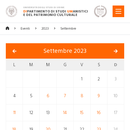
UNIVERSITÀ DEGLI STUDI DI UDINE
DI
PARTIMENTO DI STUDI
UM
ANISTICI
MENU
E DEL PATRIMONIO CULTURALE
Eventi
2023
Settembre
Settembre 2023
L
M
M
G
V
S
D
1
2
3
4
5
6
7
8
9
10
11
12
13
14
15
16
17
18
19
20
21
22
23
24