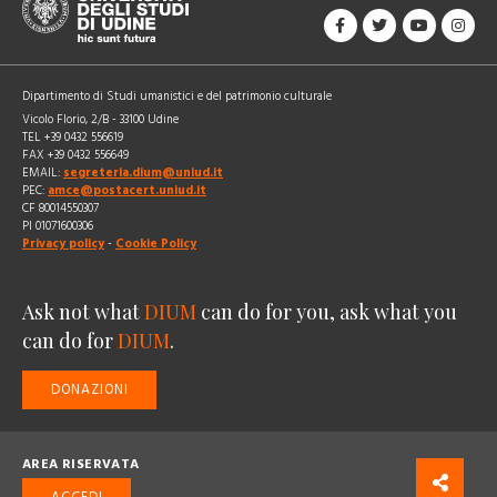
Dipartimento di Studi umanistici e del patrimonio culturale
Vicolo Florio, 2/B - 33100 Udine
TEL +39 0432 556619
FAX +39 0432 556649
EMAIL:
segreteria.dium@uniud.it
PEC:
amce@postacert.uniud.it
CF 80014550307
PI 01071600306
Privacy policy
-
Cookie Policy
Ask not what
DIUM
can do for you, ask what you
can do for
DIUM
.
DONAZIONI
AREA RISERVATA