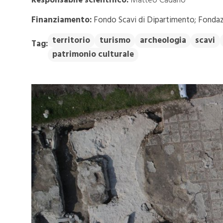
Responsabile scientifico:
Matteo Cadario
Finanziamento:
Fondo Scavi di Dipartimento; Fondaz
territorio
turismo
archeologia
scavi
Tag:
patrimonio culturale