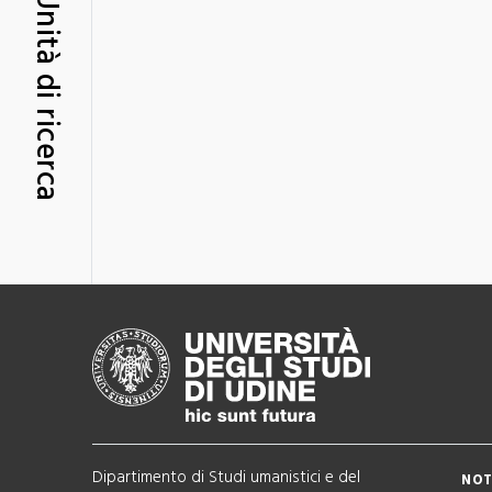
Unità di ricerca
Dipartimento di Studi umanistici e del
NOT