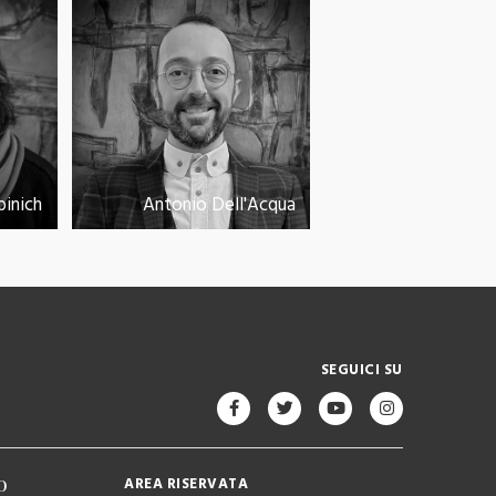
binich
Antonio Dell'Acqua
SEGUICI SU
o
AREA RISERVATA