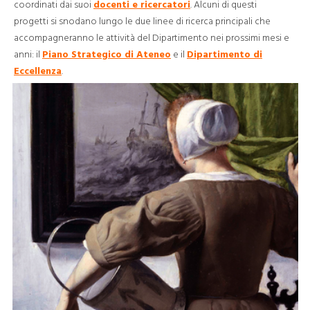
coordinati dai suoi
docenti e ricercatori
. Alcuni di questi
progetti si snodano lungo le due linee di ricerca principali che
accompagneranno le attività del Dipartimento nei prossimi mesi e
anni: il
Piano Strategico di Ateneo
e il
Dipartimento di
Eccellenza
.