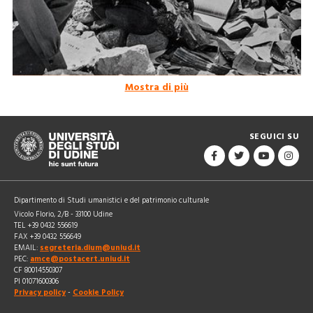
Mostra di più
Monuments Men. L'ideologia alleata tra danni
causati dal conflitto...
SEGUICI SU
Dipartimento di Studi umanistici e del patrimonio culturale
Vicolo Florio, 2/B - 33100 Udine
TEL +39 0432 556619
FAX +39 0432 556649
EMAIL:
segreteria.dium@uniud.it
PEC:
amce@postacert.uniud.it
CF 80014550307
PI 01071600306
Privacy policy
-
Cookie Policy