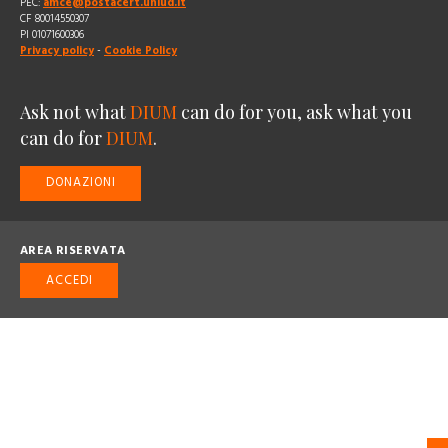
PEC:
amce@postacert.uniud.it
CF 80014550307
PI 01071600306
Privacy policy
-
Cookie Policy
Ask not what
DIUM
can do for you, ask what you
can do for
DIUM
.
DONAZIONI
AREA RISERVATA
ACCEDI