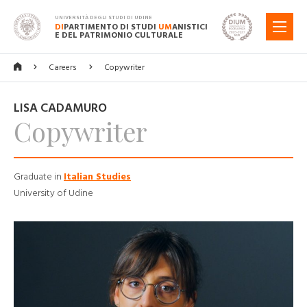
UNIVERSITÀ DEGLI STUDI DI UDINE
DI
PARTIMENTO DI STUDI
UM
ANISTICI
MENU
E DEL PATRIMONIO CULTURALE
Careers
Copywriter
LISA CADAMURO
Copywriter
Graduate in
Italian Studies
University of Udine