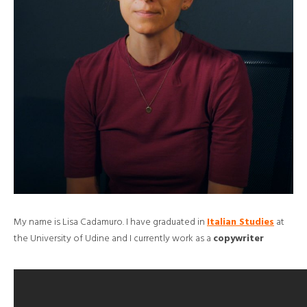
My name is Lisa Cadamuro. I have graduated in
Italian Studies
at
the University of Udine and I currently work as a
copywriter