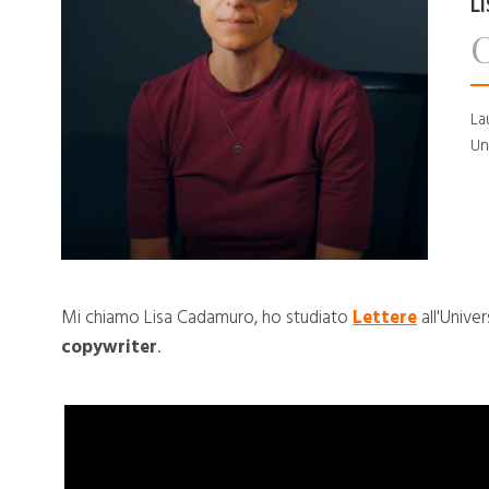
L
La
Un
Mi chiamo Lisa Cadamuro, ho studiato
Lettere
all'Unive
copywriter
.