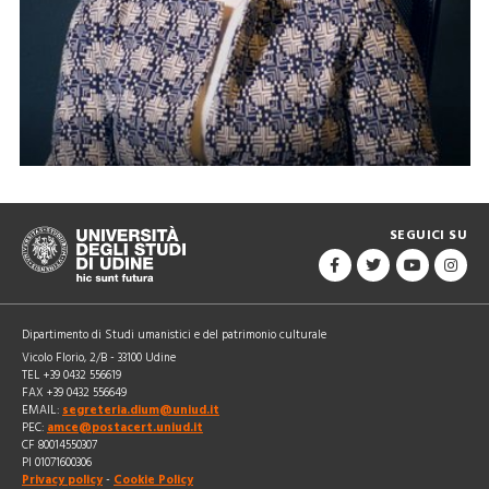
Elisabetta Scarton
SEGUICI SU
Dipartimento di Studi umanistici e del patrimonio culturale
Vicolo Florio, 2/B - 33100 Udine
TEL +39 0432 556619
FAX +39 0432 556649
EMAIL:
segreteria.dium@uniud.it
PEC:
amce@postacert.uniud.it
CF 80014550307
PI 01071600306
Privacy policy
-
Cookie Policy