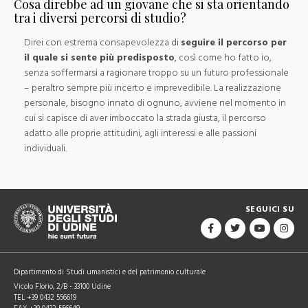
Cosa direbbe ad un giovane che si sta orientando
tra i diversi percorsi di studio?
Direi con estrema consapevolezza di
seguire il percorso per
il quale si sente più predisposto
, così come ho fatto io,
senza soffermarsi a ragionare troppo su un futuro professionale
– peraltro sempre più incerto e imprevedibile. La realizzazione
personale, bisogno innato di ognuno, avviene nel momento in
cui si capisce di aver imboccato la strada giusta, il percorso
adatto alle proprie attitudini, agli interessi e alle passioni
individuali.
SEGUICI SU
Dipartimento di Studi umanistici e del patrimonio culturale
Vicolo Florio, 2/B - 33100 Udine
TEL +39 0432 556619