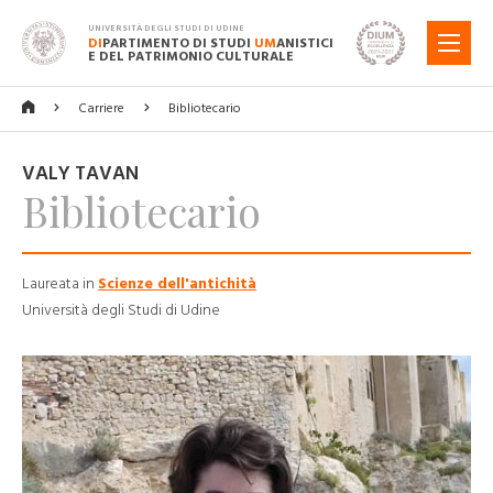
UNIVERSITÀ DEGLI STUDI DI UDINE
DI
PARTIMENTO DI STUDI
UM
ANISTICI
MENU
E DEL PATRIMONIO CULTURALE
Carriere
Bibliotecario
VALY TAVAN
Bibliotecario
Laureata in
Scienze dell'antichità
Università degli Studi di Udine