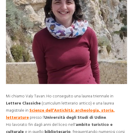
Mi chiamo Valy Tavan. Ho conseguito una laurea triennale in
Lettere
Classiche
(curriculum letterario antico) e una laurea
magistrale in
Scienze dell’Antichità: archeologia, storia,
letterature
presso l’
Università degli Studi di Udine
.
Ho lavorato fin dagli anni del liceo nell'
ambito turistico e
culturale
e in quello
bibliotecario
, frequentando numerosi corsi